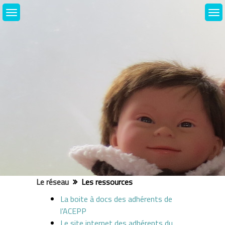
Skip
to
content
Le réseau
Les ressources
La boite à docs des adhérents de
l’ACEPP
Le site internet des adhérents du